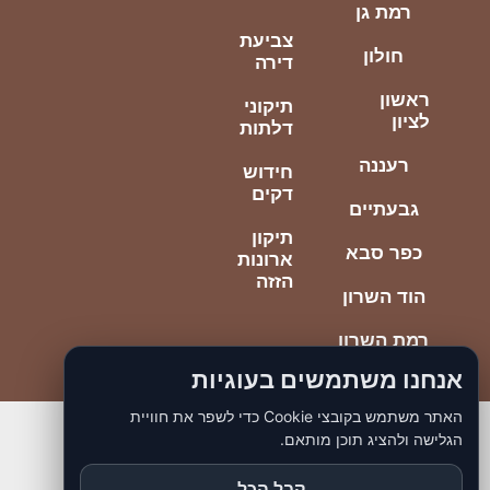
רמת גן
צביעת
חולון
דירה
ראשון
תיקוני
לציון
דלתות
רעננה
חידוש
דקים
גבעתיים
תיקון
כפר סבא
ארונות
הזזה
הוד השרון
רמת השרון
אנחנו משתמשים בעוגיות
האתר משתמש בקובצי Cookie כדי לשפר את חוויית
הגלישה ולהציג תוכן מותאם.
© כל הזכויות ליוסי הנדימן הכי טוב
כתובתנו יוספטל 85 בת ים
קבל הכל