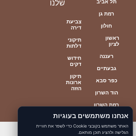
שלנו
תל אביב
רמת גן
צביעת
חולון
דירה
ראשון
תיקוני
לציון
דלתות
רעננה
חידוש
דקים
גבעתיים
תיקון
כפר סבא
ארונות
הזזה
הוד השרון
רמת השרון
אנחנו משתמשים בעוגיות
האתר משתמש בקובצי Cookie כדי לשפר את חוויית
הגלישה ולהציג תוכן מותאם.
© כל הזכויות ליוסי הנדימן הכי טוב