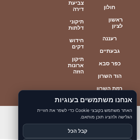
צביעת
חולון
דירה
ראשון
תיקוני
לציון
דלתות
רעננה
חידוש
דקים
גבעתיים
תיקון
כפר סבא
ארונות
הזזה
הוד השרון
רמת השרון
אנחנו משתמשים בעוגיות
האתר משתמש בקובצי Cookie כדי לשפר את חוויית
הגלישה ולהציג תוכן מותאם.
© כל הזכויות ליוסי הנדימן הכי טוב
כתובתנו יוספטל 85 בת ים
קבל הכל