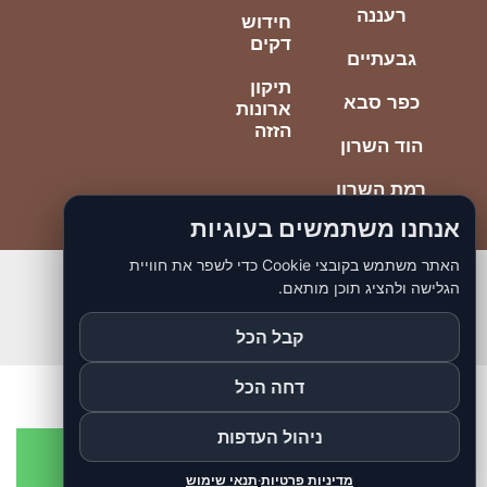
רעננה
חידוש
דקים
גבעתיים
תיקון
כפר סבא
ארונות
הזזה
הוד השרון
רמת השרון
אנחנו משתמשים בעוגיות
האתר משתמש בקובצי Cookie כדי לשפר את חוויית
הגלישה ולהציג תוכן מותאם.
© כל הזכויות ליוסי הנדימן הכי טוב
כתובתנו יוספטל 85 בת ים
קבל הכל
דחה הכל
ניהול העדפות
מדיניות פרטיות
·
תנאי שימוש