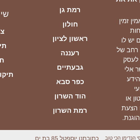
רמת גן
שיר
ן זמין
חולון
חות
צב
ראשון לציון
 יש לו
תי
 רחב של
רעננה
 לעסק
חי
גבעתיים
 אלי
תיקון
ידע
כפר סבא
י
הוד השרון
ן או
 הצעת
רמת השרון
וגנת.
כתובתנו יוספטל 85 בת ים
י הנדימן הכי טוב