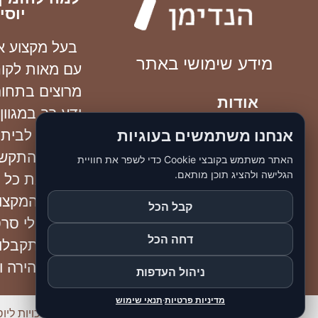
יוסי
בעל מקצוע אמי
מידע שימושי באתר
עם מאות לקו
מרוצים בתחום
אודות
ידע רב במגוון
מדיניות החברה
אנחנו משתמשים בעוגיות
תיקונים לבית
תוכלו להתקשר
האתר משתמש בקובצי Cookie כדי לשפר את חוויית
צור קשר
הגלישה ולהציג תוכן מותאם.
לקבל את כל ה
מדיניות פרטיות
המידע המקצוע
קבל הכל
תשלחו לי סרטו
תנאי שימוש באתר
דחה הכל
תמונה תקבלו
מחיר מהירה וה
ניהול העדפות
מדיניות פרטיות
·
תנאי שימוש
© כל הזכויות ליוס