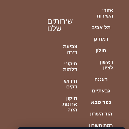
אזורי
השירות
שירותים
שלנו
תל אביב
רמת גן
צביעת
חולון
דירה
ראשון
תיקוני
לציון
דלתות
רעננה
חידוש
דקים
גבעתיים
תיקון
כפר סבא
ארונות
הזזה
הוד השרון
רמת השרון