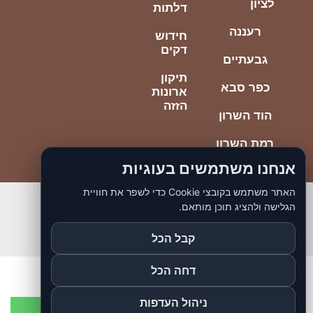
לציון
דלתות
רעננה
חידוש
דקים
גבעתיים
תיקון
כפר סבא
ארונות
הזזה
הוד השרון
רמת השרון
אנחנו משתמשים בעוגיות
האתר משתמש בקובצי Cookie כדי לשפר את חוויית
הגלישה ולהציג תוכן מותאם.
© כל הזכויות ליוסי הנדימן הכי טוב
כתובתנו יוספטל 85 בת ים
קבל הכל
דחה הכל
ניהול העדפות