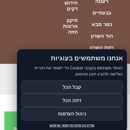
רעננה
חידוש
דקים
גבעתיים
תיקון
כפר סבא
ארונות
הזזה
הוד השרון
רמת השרון
אנחנו משתמשים בעוגיות
האתר משתמש בקובצי Cookie כדי לשפר את חוויית
הגלישה ולהציג תוכן מותאם.
© כל הזכויות ליוסי הנדימן הכי טוב
כתובתנו יוספטל 85 בת ים
קבל הכל
דחה הכל
ניהול העדפות
מדיניות פרטיות
·
תנאי שימוש
התקשרו עכשיו
שלחו הודעות בווצאפ